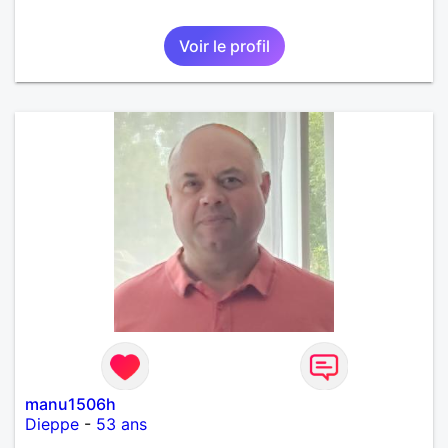
Voir le profil
manu1506h
Dieppe
-
53 ans