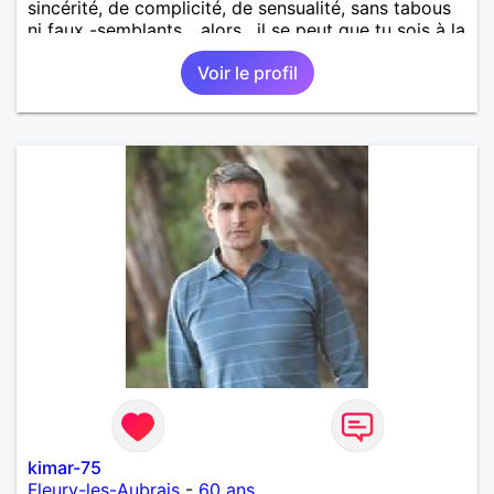
sincérité, de complicité, de sensualité, sans tabous
ni faux -semblants,.. alors , il se peut que tu sois à la
bonne adresse !!!
Voir le profil
kimar-75
Fleury-les-Aubrais
-
60 ans