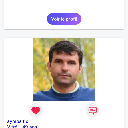
Voir le profil
sympa tic
Vitré
-
49 ans