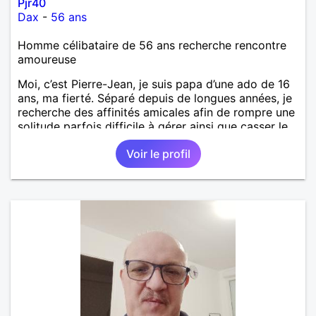
Pjr40
Dax
-
56 ans
Homme célibataire de 56 ans recherche rencontre
amoureuse
Moi, c’est Pierre-Jean, je suis papa d’une ado de 16
ans, ma fierté. Séparé depuis de longues années, je
recherche des affinités amicales afin de rompre une
solitude parfois difficile à gérer ainsi que casser le
vague à l’âme. L’amitié reste extrêmement
Voir le profil
importante à mes yeux mais peut se décliner en des
sentiments plus puissants. « Le temps fera son
œuvre » disait Arthur Schopenhauer, philosophe
allemand que j’adore. J’aime discuter sans pour
autant être trop locace. Je suis bourré de qualités
avec très peu de défauts. Je suis altruiste,
bienveillant, empathique, attentionné, honnête,
respectueux, doux de caractère et compréhensif : je
laisse « glisser » beaucoup de choses. Mais ne vous
m’éprenez pas Mesdames, si une personne que
j’aime me trahit une fois, il n’y aura pas de seconde
chance et je l’effacerai à « vitam eternam ».