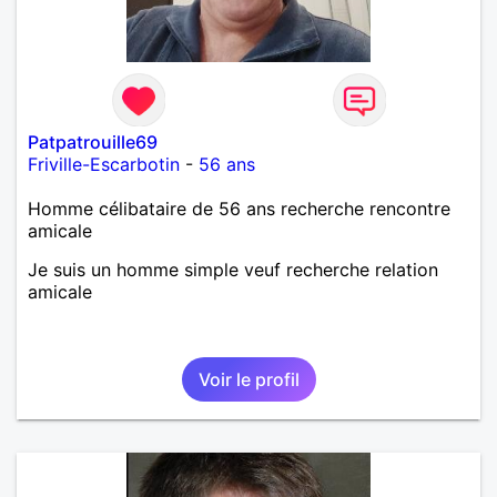
Néanmoins, je suis un tout petit peu maniaque ainsi
qu’impatient. J’essaye de faire des efforts. Rien de
bien dramatique ! Du moins je le pense……Je suis un
homme facile à vivre. À vous si vous le souhaitez,
d’apprendre à me connaître davantage. J’en serai
ravi….A très bientôt je l’espère.
Patpatrouille69
Friville-Escarbotin
-
56 ans
Homme célibataire de 56 ans recherche rencontre
amicale
Je suis un homme simple veuf recherche relation
amicale
Voir le profil