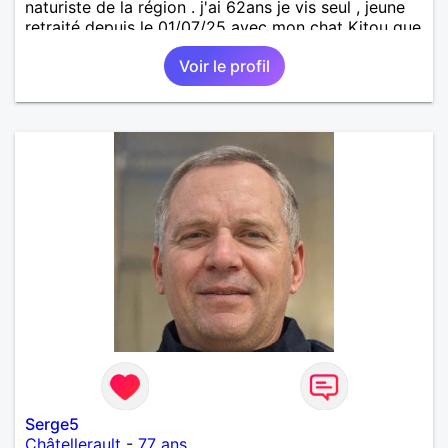
naturiste de la région . j'ai 62ans je vis seul , jeune
retraité depuis le 01/07/25 avec mon chat Kitou que
j'ai adopté en 04/2023 , je recherche une femme
Voir le profil
pour amitié et compagnie , partager des moments
de détente , de loisirs et d'intimités dans le respect
mutuel sur ma région du 57/54.
Serge5
Châtellerault
-
77 ans