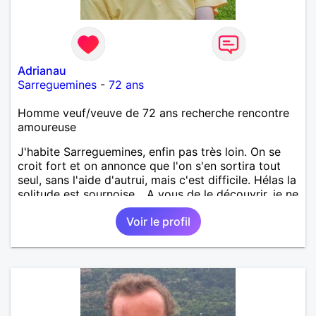
Adrianau
Sarreguemines
-
72 ans
Homme veuf/veuve de 72 ans recherche rencontre
amoureuse
J'habite Sarreguemines, enfin pas très loin. On se
croit fort et on annonce que l'on s'en sortira tout
seul, sans l'aide d'autrui, mais c'est difficile. Hélas la
solitude est sournoise... A vous de le découvrir, je ne
serais peut-être pas objectif. Rencontrer pour
Voir le profil
débuter, partager ensuite si le "feeling" se présente.