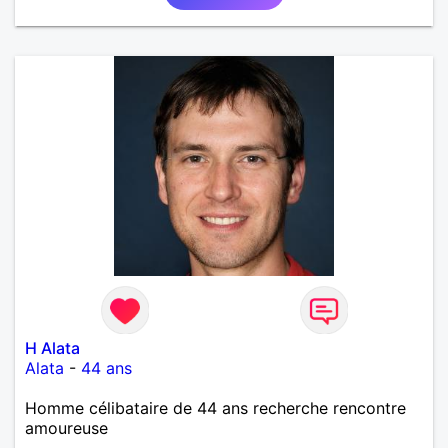
écoles mais j'ai voulu changer. J'aime la culture en
générale: le cinéma, la littérature, le dessin, l'Art, un
peu de sport et aussi les ballades en bord de mer...
Mais je ne vais pas tout dire, à vous de me
contacter pour faire plus ample connaissance!...
H Alata
Alata
-
44 ans
Homme célibataire de 44 ans recherche rencontre
amoureuse