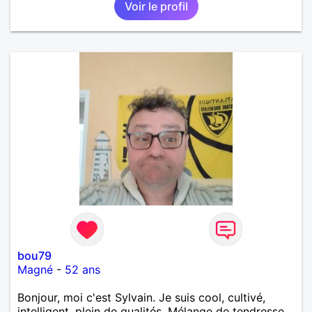
Voir le profil
dont je m’occupe en garde alternée. J’aime à peu
près tous les styles de musique. (Oui je suis pas
trop fan de Jul). Je fais du sport pour garder la
forme et plutôt agréable à regarder. (Enfin je le
pense en tout cas 😂)
bou79
Magné
-
52 ans
Bonjour, moi c'est Sylvain. Je suis cool, cultivé,
intelligent, plein de qualités. Mélange de tendresse,