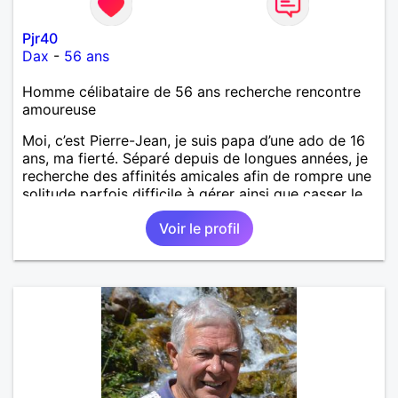
Pjr40
Dax
-
56 ans
Homme célibataire de 56 ans recherche rencontre
amoureuse
Moi, c’est Pierre-Jean, je suis papa d’une ado de 16
ans, ma fierté. Séparé depuis de longues années, je
recherche des affinités amicales afin de rompre une
solitude parfois difficile à gérer ainsi que casser le
vague à l’âme. L’amitié reste extrêmement
Voir le profil
importante à mes yeux mais peut se décliner en des
sentiments plus puissants. « Le temps fera son
œuvre » disait Arthur Schopenhauer, philosophe
allemand que j’adore. J’aime discuter sans pour
autant être trop locace. Je suis bourré de qualités
avec très peu de défauts. Je suis altruiste,
bienveillant, empathique, attentionné, honnête,
respectueux, doux de caractère et compréhensif : je
laisse « glisser » beaucoup de choses. Mais ne vous
m’éprenez pas Mesdames, si une personne que