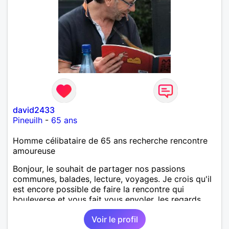
david2433
Pineuilh
-
65 ans
Homme célibataire de 65 ans recherche rencontre
amoureuse
Bonjour, le souhait de partager nos passions
communes, balades, lecture, voyages. Je crois qu'il
est encore possible de faire la rencontre qui
bouleverse et vous fait vous envoler, les regards
complices, les mots et les silences qui apaisent,
Voir le profil
Alors si comme moi tu as la même vision, parlons-