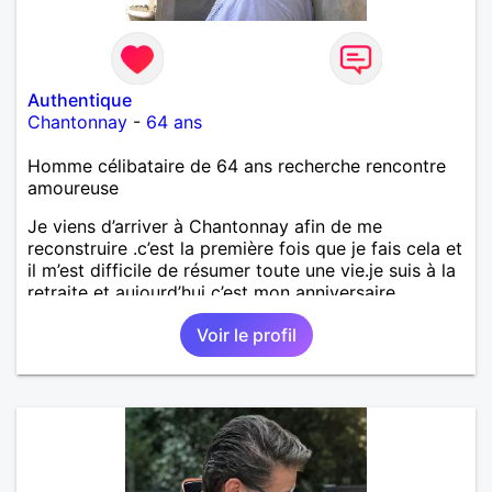
Authentique
Chantonnay
-
64 ans
Homme célibataire de 64 ans recherche rencontre
amoureuse
Je viens d’arriver à Chantonnay afin de me
reconstruire .c’est la première fois que je fais cela et
il m’est difficile de résumer toute une vie.je suis à la
retraite et aujourd’hui c’est mon anniversaire
!J’aimerais rencontrer quelqu’un qui partage les
Voir le profil
mêmes valeurs qui font de quelqu’un un être humain