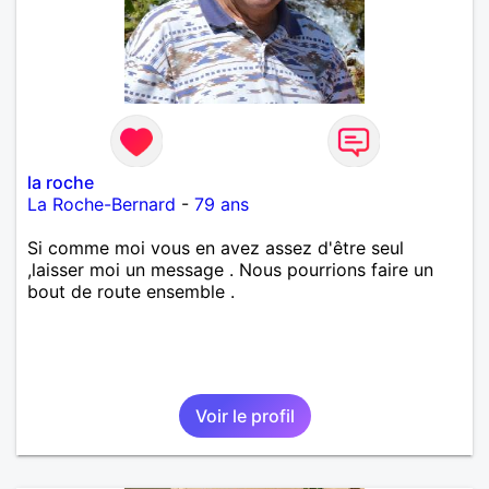
j’aime me trahit une fois, il n’y aura pas de seconde
chance et je l’effacerai à « vitam eternam ».
Néanmoins, je suis un tout petit peu maniaque ainsi
qu’impatient. J’essaye de faire des efforts. Rien de
bien dramatique ! Du moins je le pense……Je suis un
homme facile à vivre. À vous si vous le souhaitez,
d’apprendre à me connaître davantage. J’en serai
ravi….A très bientôt je l’espère.
la roche
La Roche-Bernard
-
79 ans
Si comme moi vous en avez assez d'être seul
,laisser moi un message . Nous pourrions faire un
bout de route ensemble .
Voir le profil