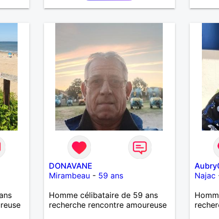
aussi faire la fête de temps en
me
temps ;-)Je suis papa d’un petit
serai
garçon de 7 ans dont je
père.
m’occupe en garde alternée.
J’aime à peu près tous les styles
de musique. (Oui je suis pas trop
fan de Jul). Je fais du sport
pour garder la forme et plutôt
agréable à regarder. (Enfin je le
pense en tout cas 😂)
DONAVANE
Aubry
Mirambeau
-
59 ans
Najac
ans
Homme célibataire de 59 ans
Homme
ureuse
recherche rencontre amoureuse
recher