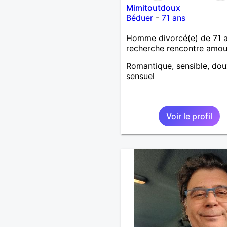
Mimitoutdoux
Béduer
-
71 ans
Homme divorcé(e) de 71 
recherche rencontre amo
Romantique, sensible, dou
sensuel
Voir le profil