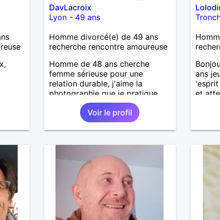
DavLacroix
Lolod
Lyon
-
49 ans
Tronc
ans
Homme divorcé(e) de 49 ans
Homme
ureuse
recherche rencontre amoureuse
recher
x,
Homme de 48 ans cherche
Bonjou
femme sérieuse pour une
ans je
relation durable, j'aime la
'esprit
photographie que je pratique,
et att
mais l'art en général, j'aime
de la 
Voir le profil
bricoler, marcher, resto, ciné,
beauco
mais aussi passer des moments
femme 
calme devant un bon film ou une
ma vie 
série avec un plateau repas. le
fin de 
reste est à découvrir.
contra
la fem
accord
Pour l
découv