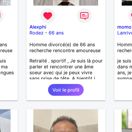
Alexphi
momo
Rodez
-
66 ans
Lanriv
ans
Homme divorcé(e) de 66 ans
Homme
ureuse
recherche rencontre amoureuse
recher
uis
Retraité . sportif , Je suis là pour
je sui
, ma
parler et rencontrer une âme
dans m
longues
soeur avec qui je peux vivre
ans, j
sans prise de tête. A bientôt j
sympa 
espère . Amicalement
avec f
Voir le profil
is
à soix
casser
la sen
reste
faire 
à mes
découvr
r en
ants.
e »
r,