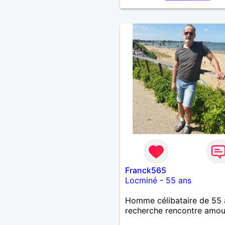
souhaitez, d’apprendre à 
connaître davantage. J’en 
ravi….A très bientôt je l’es
Franck565
Locminé
-
55 ans
Homme célibataire de 55 
recherche rencontre amo