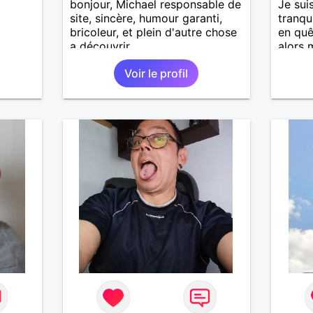
bonjour, Michael responsable de
Je sui
site, sincère, humour garanti,
tranqu
bricoleur, et plein d'autre chose
en quê
a découvrir
alors 
surtou
Voir le profil
lire. 