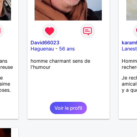
David66023
karam
Haguenau
-
56 ans
Lanest
ans
homme charmant sens de
Homme 
ureuse
l'humour
recher
me
Je rec
 aime
amical
oses.
y a qu
ade et
Voir le profil
 temps
ager
.