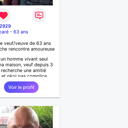
2929
oaré
-
63 ans
 veuf/veuve de 63 ans
che rencontre amoureuse
s un homme vivant seul
a maison, veuf depuis 3
e recherche une amitié
et pkoi pas complice
emme de la cinquantaine
Voir le profil
antaine passée . Aimerais
tir coquinette, pour se
des bisous et qui sait se
ir tous les deux !!!!