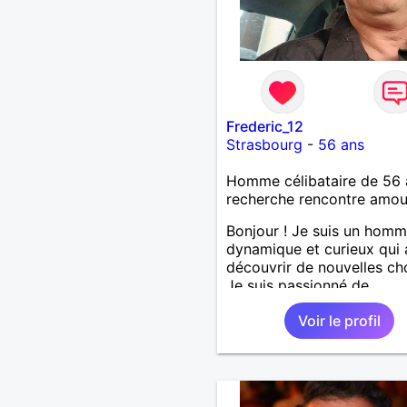
Frederic_12
Strasbourg
-
56 ans
Homme célibataire de 56 
recherche rencontre amo
Bonjour ! Je suis un hom
dynamique et curieux qui
découvrir de nouvelles ch
Je suis passionné de
sport,musique douce,ball
Voir le profil
autres J'adore passer du
avec mes proches et part
des moments inoubliables