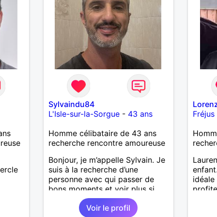
’adore.
autant
bourré
 de
actère
hoses.
Sylvaindu84
Loren
as
L'Isle-sur-la-Sorgue
-
43 ans
Fréjus
ne que
 n’y
ans
Homme célibataire de 43 ans
Homme
ce et
ureuse
recherche rencontre amoureuse
recher
suis un
Bonjour, je m’appelle Sylvain. Je
Lauren
nsi
ercle
suis à la recherche d’une
enfant
aire
personne avec qui passer de
idéale
bons moments et voir plus si
profit
le
nous nous correspondons.
de co
e
Voir le profil
J’aime la nature, les voyages et
us le