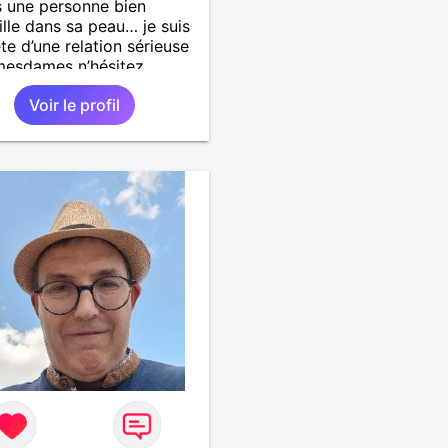
s une personne bien
ille dans sa peau… je suis
te d’une relation sérieuse
mesdames n’hésitez
t pas ! Au plaisir de vous
Voir le profil
Laissez-moi vos infos