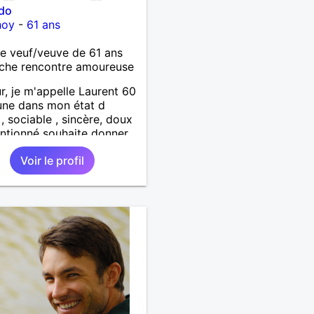
ido
hoy
-
61 ans
 veuf/veuve de 61 ans
che rencontre amoureuse
r, je m'appelle Laurent 60
une dans mon état d
 , sociable , sincère, doux
entionné souhaite donner
tendresse , de l'amour et
Voir le profil
up de bonheur a la
qui souhaitera partager
. Bientôt en retraite a la
l 'année et libre de toute
inte. Digne de confiance à
me qui voudras m 'en
er en toute sincérité.
e reste venez me
rir par un échange.