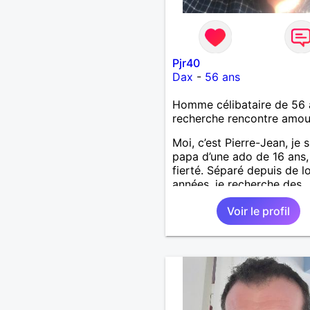
Pjr40
Dax
-
56 ans
Homme célibataire de 56 
recherche rencontre amo
Moi, c’est Pierre-Jean, je s
papa d’une ado de 16 ans
fierté. Séparé depuis de 
années, je recherche des
affinités amicales afin de
Voir le profil
rompre une solitude parfo
difficile à gérer ainsi que 
le vague à l’âme. L’amitié 
extrêmement importante 
yeux mais peut se décline
des sentiments plus puiss
« Le temps fera son œuvr
disait Arthur Schopenhaue