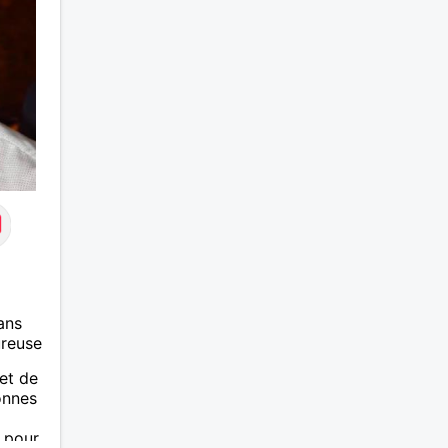
ans
ureuse
et de
onnes
 pour