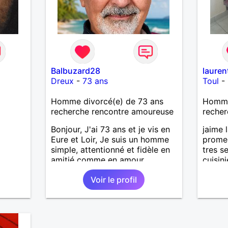
Balbuzard28
lauren
Dreux
-
73 ans
Toul
-
Homme divorcé(e) de 73 ans
Homme 
recherche rencontre amoureuse
recher
Bonjour, J'ai 73 ans et je vis en
jaime 
Eure et Loir, Je suis un homme
prome
simple, attentionné et fidèle en
tres s
amitié comme en amour.
cuisin
J'apprécie les petits bonheurs
de bus
Voir le profil
du quotidien; une promenade,
recher
un bon repas, une sortie, une
discision agréable ou un
moment de détente à deux. Je
souhaite rencontrer une femme