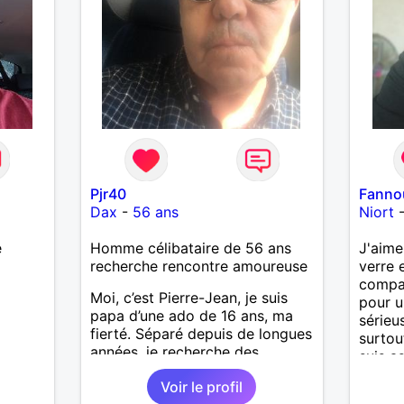
Pjr40
Fanno
Dax
-
56 ans
Niort
e
Homme célibataire de 56 ans
J'aime
recherche rencontre amoureuse
verre 
compag
Moi, c’est Pierre-Jean, je suis
pour u
papa d’une ado de 16 ans, ma
sérieu
fierté. Séparé depuis de longues
surtou
années, je recherche des
suis a
affinités amicales afin de
discre
Voir le profil
rompre une solitude parfois
entrep