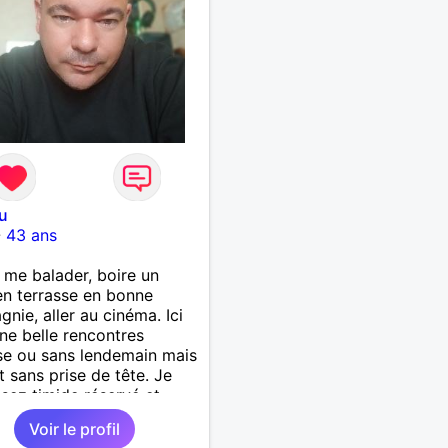
u
-
43 ans
 me balader, boire un
en terrasse en bonne
nie, aller au cinéma. Ici
ne belle rencontres
se ou sans lendemain mais
t sans prise de tête. Je
ssez timide réservé et
t, Sinon je suis auto-
Voir le profil
reneur dans le nettoyage.