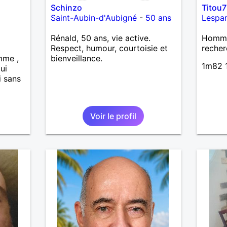
Schinzo
Titou7
Saint-Aubin-d'Aubigné
-
50 ans
Lespa
Rénald, 50 ans, vie active.
Homme 
Respect, humour, courtoisie et
recher
mme ,
bienveillance.
1m82 1
ui
i sans
Voir le profil