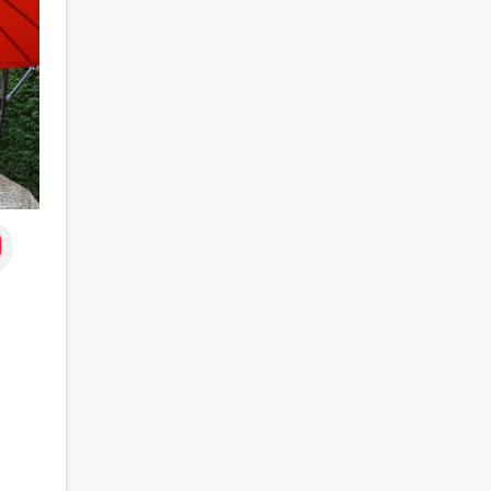
douce, honnête et bienveillante,
avec qui partager des moments
de complicité, de rire et de
confiance. Je crois qu'une belle
relation commence souvent par
une belle amitié et qu'il n'est
jamais trop tard pour écrire une
nouvelle histoire. Si vous aimez
les échanges sincères, les
valeurs de respect et de
simplicité, nous pourrions faire
connaissance autour d'un café
suivi d'une balade, sans
précipitation et laisser le temps
faire le reste. Au plaisir de vous
lire.