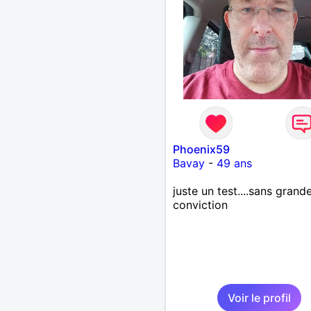
Phoenix59
Bavay
-
49 ans
juste un test....sans grand
conviction
Voir le profil