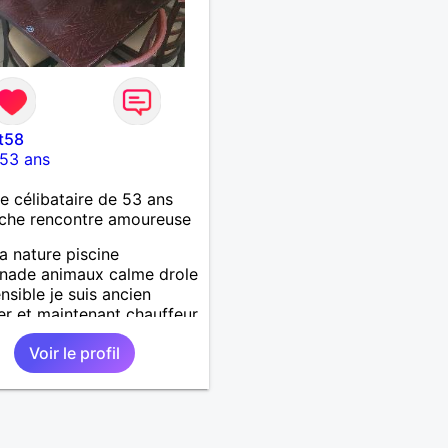
t58
53 ans
célibataire de 53 ans
che rencontre amoureuse
la nature piscine
nade animaux calme drole
ensible je suis ancien
ier et maintenant chauffeur
 jai un chien et un chat
Voir le profil
che relation durable