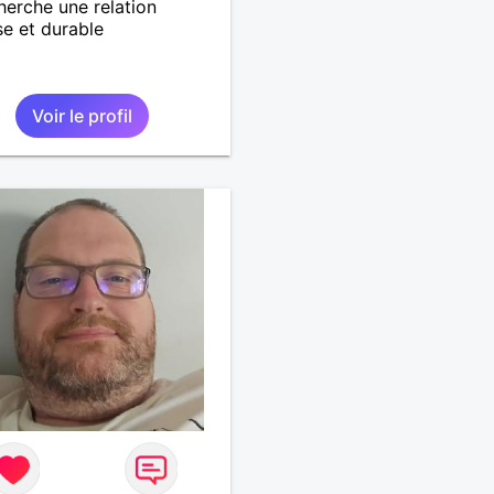
herche une relation
se et durable
Voir le profil