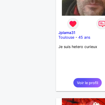
Jplama31
Toulouse
-
45 ans
Je suis hetero curieux
Voir le profil