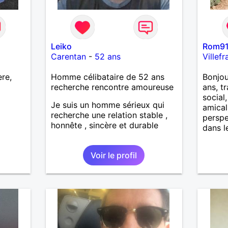
Leiko
Rom9
Carentan
-
52 ans
Villefr
re,
Homme célibataire de 52 ans
Bonjou
recherche rencontre amoureuse
ans, t
social
Je suis un homme sérieux qui
amical
recherche une relation stable ,
perspe
honnête , sincère et durable
dans le
Voir le profil