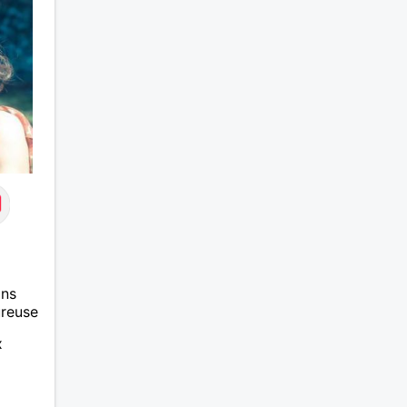
ans
ureuse
x