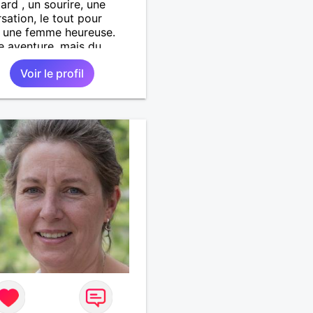
ard , un sourire, une
sation, le tout pour
 une femme heureuse.
 aventure, mais du
x, un homme qui n'étouffe
Voir le profil
 femme et qui lui laisse
ments de liberté et
oquement!