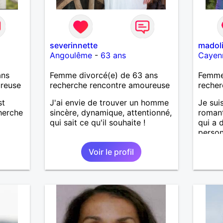
severinnette
madol
Angoulême
-
63 ans
Cayen
ans
Femme divorcé(e) de 63 ans
Femme
ureuse
recherche rencontre amoureuse
recher
st
J'ai envie de trouver un homme
Je sui
cherche
sincère, dynamique, attentionné,
romant
qui sait ce qu'il souhaite !
qui a 
person
renco
Voir le profil
profil.