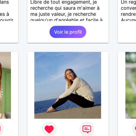
dans
Libre de tout engagement, je
Un reg
recherche qui saura m'aimer à
conver
es à
ma juste valeur, je recherche
rendre
uvrir.
quelqu'un d'agréable et facile à
Aucune
vivre.
sérieu
Voir le profil
pas la
des mo
récipr