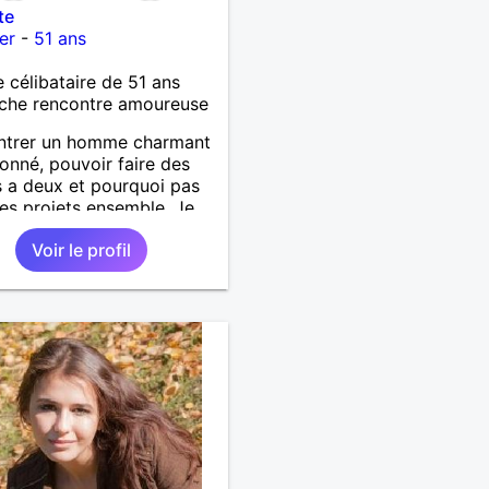
te
er
-
51 ans
célibataire de 51 ans
che rencontre amoureuse
ntrer un homme charmant
ionné, pouvoir faire des
s a deux et pourquoi pas
des projets ensemble. Je
n peu de fitness, balade,
Voir le profil
g et autre.