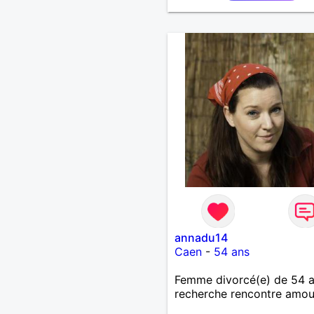
annadu14
Caen
-
54 ans
Femme divorcé(e) de 54 
recherche rencontre amo