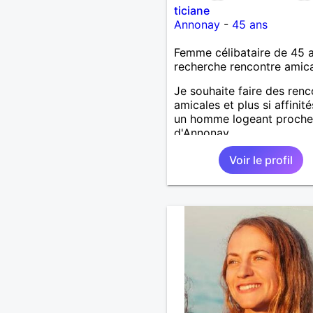
ticiane
Annonay
-
45 ans
Femme célibataire de 45 
recherche rencontre amic
Je souhaite faire des renc
amicales et plus si affinit
un homme logeant proche
d'Annonay.
Voir le profil