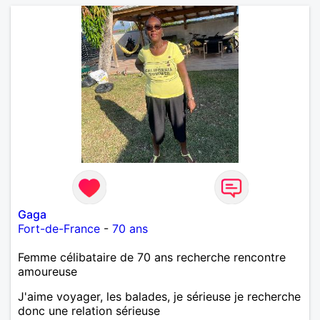
à la complicité , à la douceur de vivre et à la
construction à deux. Si vous recherchez une relation
sincère, mature et apaisante, je serai heureuse de
vous lire
Gaga
Fort-de-France
-
70 ans
Femme célibataire de 70 ans recherche rencontre
amoureuse
J'aime voyager, les balades, je sérieuse je recherche
donc une relation sérieuse