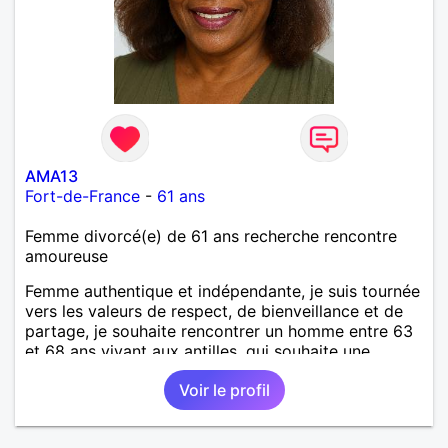
AMA13
Fort-de-France
-
61 ans
Femme divorcé(e) de 61 ans recherche rencontre
amoureuse
Femme authentique et indépendante, je suis tournée
vers les valeurs de respect, de bienveillance et de
partage, je souhaite rencontrer un homme entre 63
et 68 ans vivant aux antilles, qui souhaite une
relation stable et harmonieuse. Je suis une
Voir le profil
passionnée de développement personnel et de
mieux-être; toujours en quête de la meilleure
version de moi-même. Je crois au lien authentique,