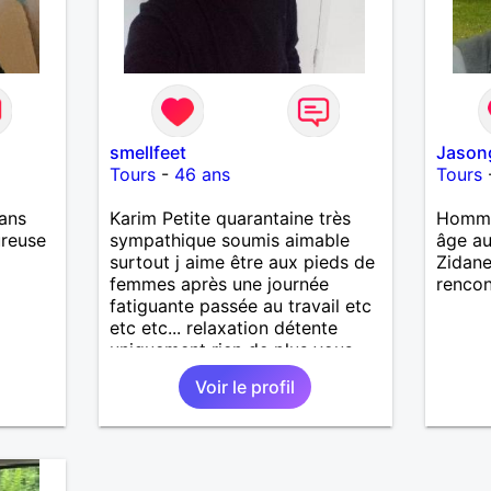
smellfeet
Jason
Tours
-
46 ans
Tours
ans
Karim Petite quarantaine très
Homme
ureuse
sympathique soumis aimable
âge au
surtout j aime être aux pieds de
Zidane
femmes après une journée
rencon
fatiguante passée au travail etc
etc etc... relaxation détente
uniquement rien de plus vous
pouvez être seule plusieurs ou
Voir le profil
accompagnée cela vous paraîtra
banal amusant et reposant
honnêtement