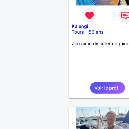
Kalengi
Tours
-
56 ans
Zen aime discuter coquine
Voir le profil