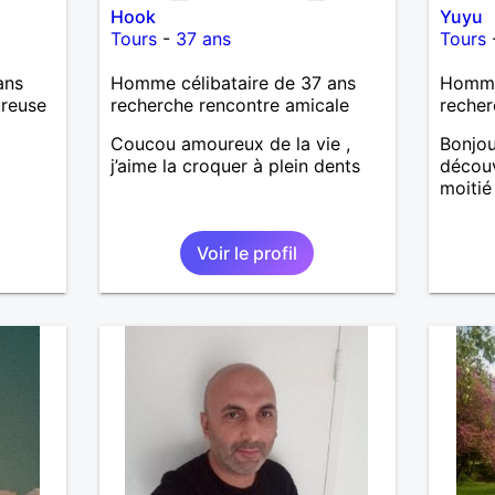
Hook
Yuyu
Tours
-
37 ans
Tours
ans
Homme célibataire de 37 ans
Homme
ureuse
recherche rencontre amicale
recher
Coucou amoureux de la vie ,
Bonjou
j’aime la croquer à plein dents
découv
moitié
Voir le profil