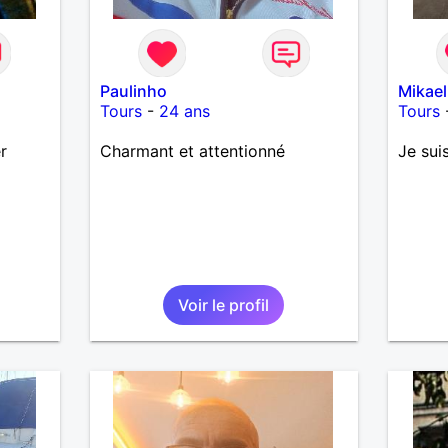
Paulinho
Mikae
Tours
-
24 ans
Tours
r
Charmant et attentionné
Je sui
Voir le profil