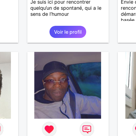
Je suis ici pour rencontrer
Envie 
quelqu’un de spontané, qui a le
rencon
sens de l’humour
démarr
basée 
confia
Voir le profil