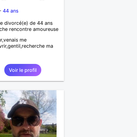
-
44 ans
 divorcé(e) de 44 ans
che rencontre amoureuse
r,venais me
rir,gentil,recherche ma
Voir le profil