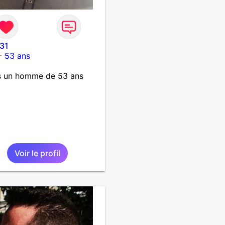
l31
-
53 ans
s un homme de 53 ans
Voir le profil