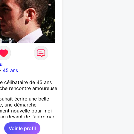
ou
-
45 ans
célibataire de 45 ans
che rencontre amoureuse
uhait écrire une belle
re, une démarche
ment nouvelle pour moi
r au devant de l'autre par
 j'ai envie d'une belle
Voir le profil
tre avec une personne