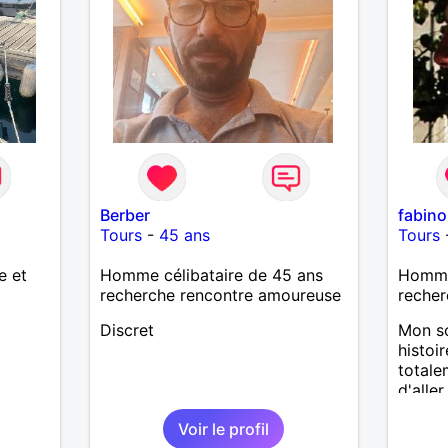
Berber
fabin
Tours
-
45 ans
Tours
e et
Homme célibataire de 45 ans
Homme 
recherche rencontre amoureuse
recher
Discret
Mon so
histoi
totale
d'alle
un site
Voir le profil
rencon