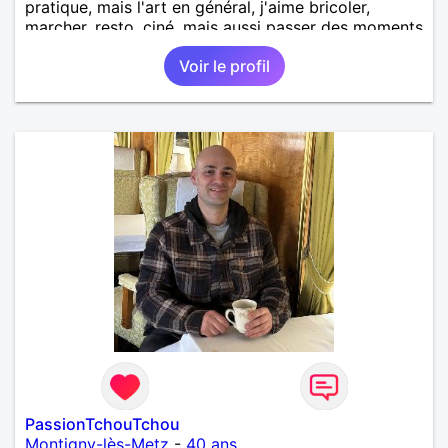
pratique, mais l'art en général, j'aime bricoler,
marcher, resto, ciné, mais aussi passer des moments
calme devant un bon film ou une série avec un
Voir le profil
plateau repas. le reste est à découvrir.
PassionTchouTchou
Montigny-lès-Metz
-
40 ans