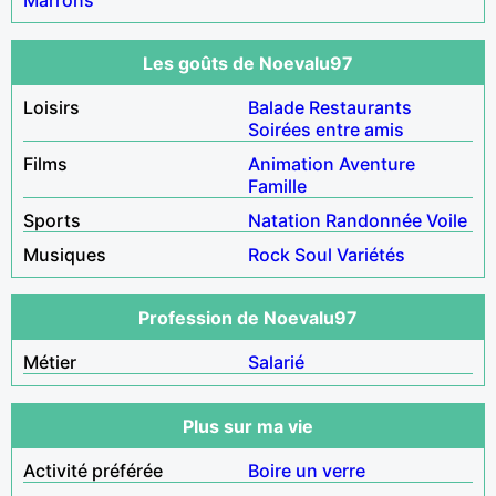
Les goûts de Noevalu97
Loisirs
Balade
Restaurants
Soirées entre amis
Films
Animation
Aventure
Famille
Sports
Natation
Randonnée
Voile
Musiques
Rock
Soul
Variétés
Profession de Noevalu97
Métier
Salarié
Plus sur ma vie
Activité préférée
Boire un verre