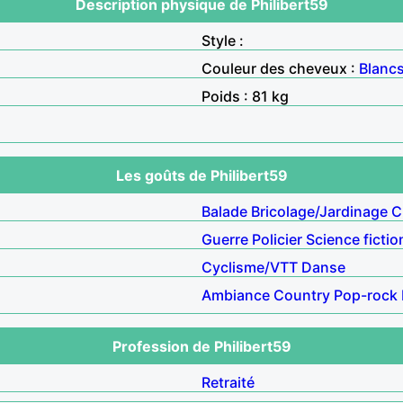
Description physique de Philibert59
Style :
Couleur des cheveux :
Blanc
Poids : 81 kg
Les goûts de Philibert59
Balade
Bricolage/Jardinage
C
Guerre
Policier
Science fictio
Cyclisme/VTT
Danse
Ambiance
Country
Pop-rock
Profession de Philibert59
Retraité