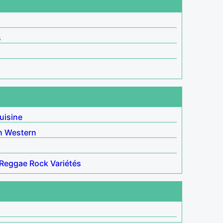
s
uisine
n
Western
Reggae
Rock
Variétés