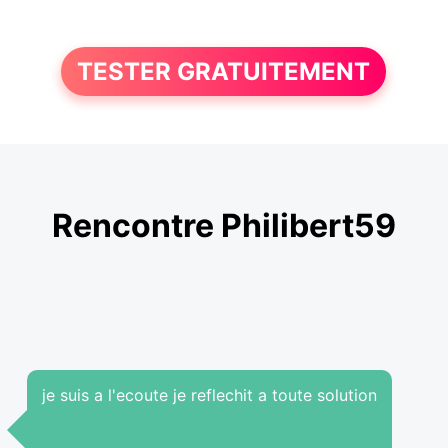
TESTER GRATUITEMENT
Rencontre Philibert59
je suis a l'ecoute je reflechit a toute solution