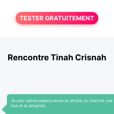
TESTER GRATUITEMENT
Rencontre Tinah Crisnah
Je suis calme,respectueuse et simple.Je cherche une r
nce et la sincérité.