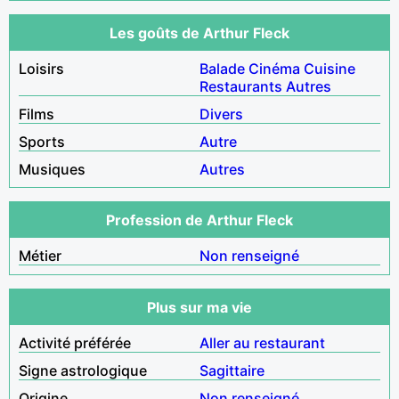
Les goûts de Arthur Fleck
Loisirs
Balade
Cinéma
Cuisine
Restaurants
Autres
Films
Divers
Sports
Autre
Musiques
Autres
Profession de Arthur Fleck
Métier
Non renseigné
Plus sur ma vie
Activité préférée
Aller au restaurant
Signe astrologique
Sagittaire
Origine
Non renseigné