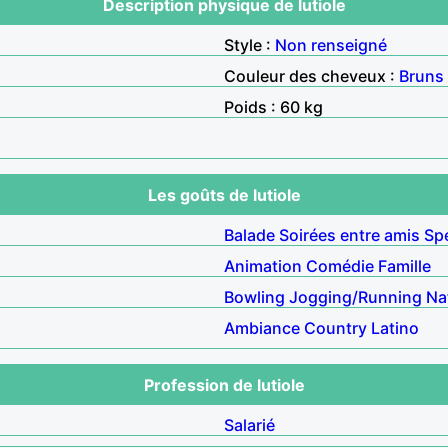
Description physique de lutiole
Style :
Non renseigné
Couleur des cheveux :
Bruns
Poids : 60 kg
Les goûts de lutiole
Balade
Soirées entre amis
Sp
Animation
Comédie
Famille
Bowling
Jogging/Running
Na
Ambiance
Country
Latino
Profession de lutiole
Salarié