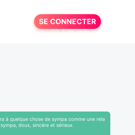
SE CONNECTER
utira à quelque chose de sympa comme une rela
 sympa, doux, sincère et sérieux.